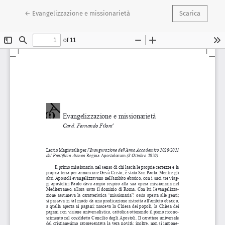
Ritorna ai dettagli dell'articolo
←
Evangelizzazione e missionarietà
Scarica