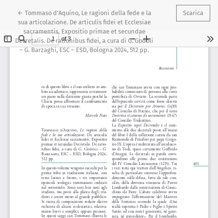
Ritorna ai dettagli dell'articolo
←
Tommaso d’Aquino, Le ragioni della fede e la
Scarica
sua articolazione. De articulis fidei et Ecclesiae
sacramentis. Expositio primae et secundae
Decretalis. De rationibus fidei, a cura di G. Godoli
– G. Barzaghi, ESC – ESD, Bologna 2024, 512 pp.