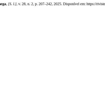
mega
,
[S. l.]
, v. 28, n. 2, p. 207–242, 2025. Disponível em: https://rivi