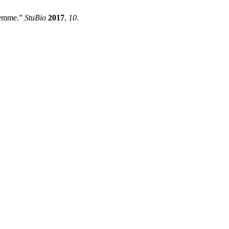
tlemme.”
StuBio
2017
,
10
.