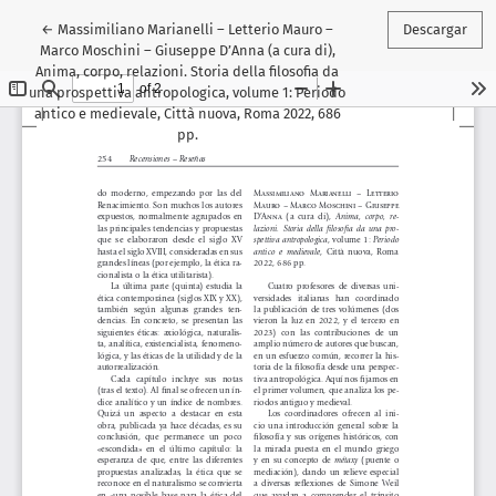
Volver a los detalles del artículo
←
Massimiliano Marianelli – Letterio Mauro –
Descargar
Marco Moschini – Giuseppe D’Anna (a cura di),
Anima, corpo, relazioni. Storia della filosofia da
una prospettiva antropologica, volume 1: Periodo
antico e medievale, Città nuova, Roma 2022, 686
pp.