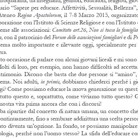
ario “Sapere per educare. Affettività, Sessu
alità, Bellezza”,
Ateneo 
Regina Apostolorum
, il 7-8 marzo 2015, organiz
zat
borazione con l’istituto di Scienze Religiose e con l’istituto d
eme alle associazioni: 
Comitato art.26
, 
Non si tocca la famiglia
,con il patrocinio d
el 
Forum delle associazioni famigliari
e di 
Pr
tema molto importante e rilevante oggi, specialmente per 
ra. 
o occasione di 
parlare con alcuni giovani liceali e mi sono 
molti di loro, per esempio, 
non hanno difficoltà ad accettare
trimonio. dicono che basta che due persone s
i “amino”,
lema. noi adulti, 
in primis
, dobbiamo chiederci perché i g
gi? come possiamo educare la nuova generazione 
su questi
tutto questo e, soprattutto, come 
viviamo tutto questo? 
nostra vita prima ancora che con i discorsi!
ba ripartire dal concetto di natura umana, un concetto che
ontinuamente, fino a sembrare addirittura u
na scel
ta person
ato diventa un’opzione. in fondo, 
se possiamo manipolare
ologia, perché non l’uomo ste
sso? la sfida dell’educare c