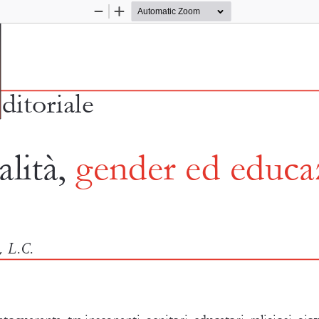
  09:46  Pagina 3
Zoom
Zoom
Out
In
ditoriale
alità, gender ed educaz
 L.C.
oquaranta, tra insegnanti, genitori, educatori, religiosi, giovan