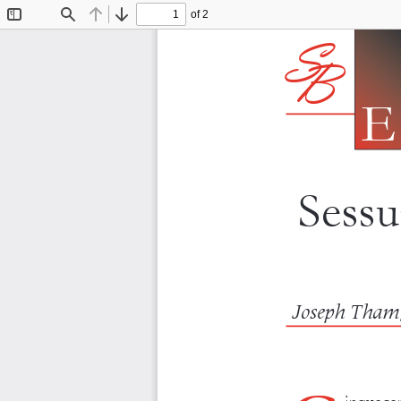
SB 24 (2015 3) I Bozza:Layout 1  31/07/2015
of 2
Toggle
Find
Previous
Next
S
Sidebar
B
E
Sessu
Joseph Tham,
inquecent