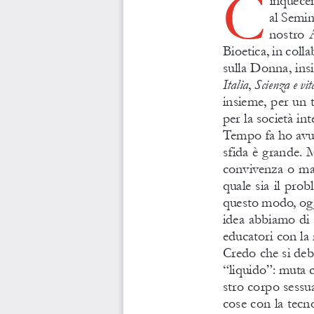
c
al Semin
nostro 
Bioetica, in colla
sulla donna, insi
Italia
, 
Scienza e vita
insieme, per un 
per la società inte
tempo fa ho avut
sfida è grande. 
convivenza o ma
quale sia il prob
questo modo, og
idea abbiamo di 
educatori con la 
credo che si deb
“liquido”: muta c
stro corpo sessu
cose con la tecn