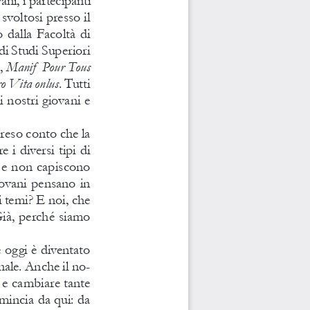
 svoltosi presso il
o dalla Facoltà di
i Studi Superiori
, 
Manif   Pour Tous
o Vita onl
us
. tutti
i nostri giovani e
r
eso conto che la
 i diversi tipi di
 e non capiscono
iovani p
ensano in
 temi? E noi, che
già, perché siam
o
 oggi è divent
ato
ale. Anche il no-
 e 
cambiare tante
omincia da 
qui: da