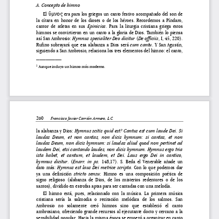
A. Concepto de himno 
μνος
El 
ὕ
 era para los griegos un canto festivo acompañado del son de 
la  cítara  en  honor  de  los  dioses  o  
de  los  héroes.  Recordemos  a  Píndaro,  
Epinicios
cantor  de  atletas  en  sus  
.  Para  la  liturgia  cristiana  griega  estos  
himnos se convirtieron en un canto a la gloria de Dios. También lo piensa 
Hymnus specialiter Deo dicitur
De officiis
así San Ambrosio: 
 (
, I, 45, 220). 
cum  cantu
Rufino  subrayará  que  esa  alabanza  a  Dios  será  
.  Y  San  Agustín,  
siguiendo a San Ambrosio, relaciona los 
tres elementos del himno: el canto, 
–––––––– 
 Aunque incluyo un himno más moderno. 
1
260
–––
Francisco Javier Carrión Armero, L.C. 
Hymnus scitis quid est? Ca
ntus est cum laude Dei. Si 
la alabanza y Dios: 
laudas  Deum,  et  non  cantas,  non  dicis  hymnum:  si  cantas,  et  non  
laudas Deum, non dicis hymnum: si laudas aliud quod non pertinet ad 
laudem Dei, etsi cantando laudes, non dicis hymnum. Hymnus ergo tria 
ista  habet,  et  cantum,  et  laudem,  
et  Dei.  Laus  ergo  Dei  in  cantico,  
hymnus  dicitur
Enarr.  in  ps.
.  (
  148,17).  S.  Beda  el  Venerable  añade  un  
Hymnus est laus Dei metrice scripta
dato  más:  
.  Con  lo  que  podemos  dar  
stricto  sensu
ya  una  definición  
:  Himno  es  una  composición  poética  de  
signo  religioso  (alabanza  de  Dios,  de
  los  misterios  redentores  o  de  los  
santos), dividido en estrofas aptas 
para ser cantadas con una melodía. 
El  himno  está,  pues,  relacionado  con  la  música.  La  primera  música  
cristiana  sería  la  salmodia  o  recitación  melódica  de  los  salmos.  San  
Ambrosio   no   solamente   creó   himnos
   sino   que   estableció   el   canto   
ambrosiano, ofreciendo grande recursos 
al  ejecutante  docto  y  cercano  a  la  
sensibilidad popular. Hacia la misma ép
oca se empezó a organizar en canto 