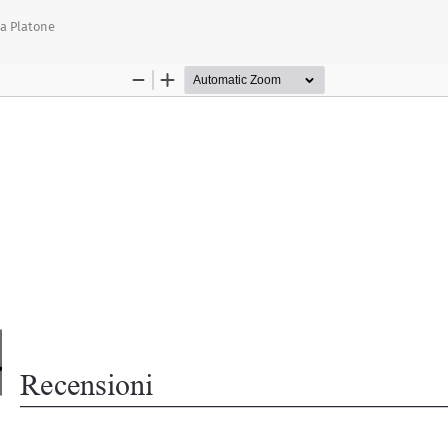
olo
 a Platone