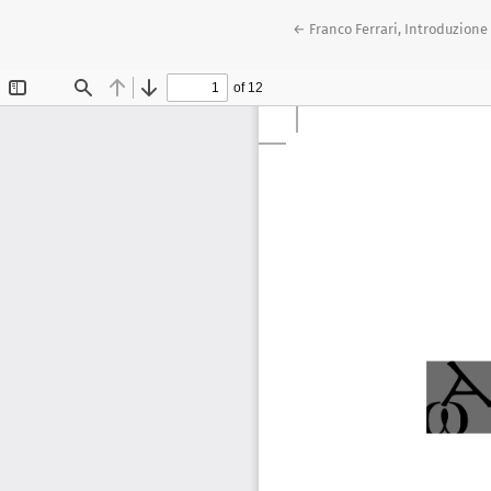
Ritorna ai dettagli dell'artic
←
Franco Ferrari, Introduzione