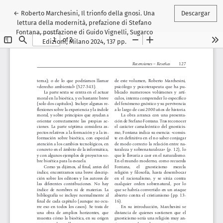
Volver a los detalles del artículo
←
Roberto Marchesini, Il trionfo della gnosi. Una
Descargar
lettura della modernità, prefazione di Stefano
Fontana, postfazione di Guido Vignelli, Sugarco
Edizioni, Milano 2024, 137 pp.