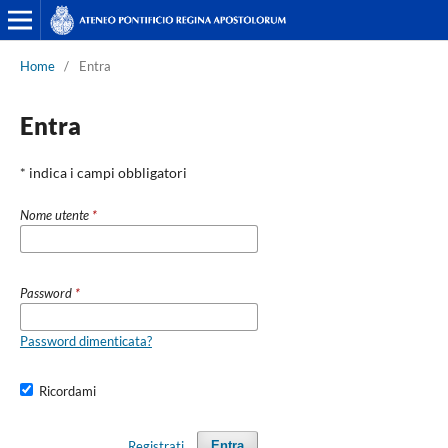
Home
/
Entra
Entra
* indica i campi obbligatori
Nome utente
*
Password
*
Password dimenticata?
Ricordami
Registrati
Entra