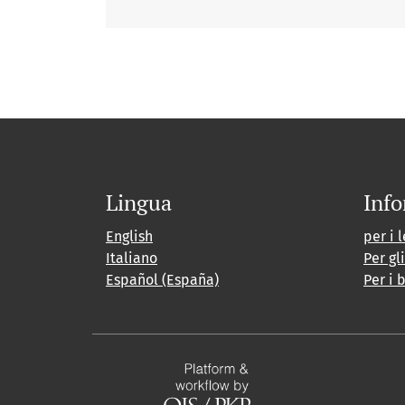
Lingua
Info
English
per i l
Italiano
Per gl
Español (España)
Per i 