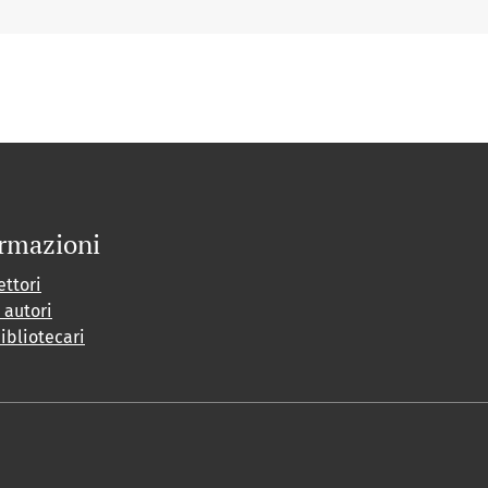
rmazioni
ettori
i autori
bibliotecari