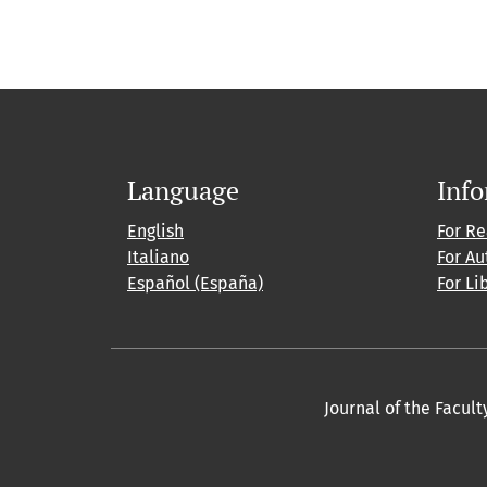
Language
Inf
English
For R
Italiano
For Au
Español (España)
For Li
Journal of the Facult