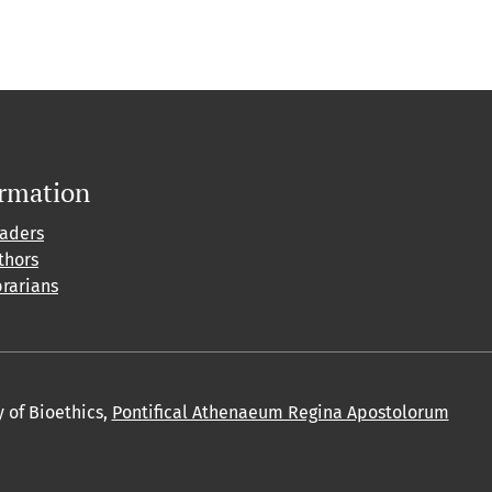
ormation
eaders
thors
brarians
y of Bioethics,
Pontifical Athenaeum Regina Apostolorum