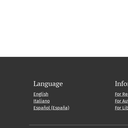
Language
Inf
English
For R
Italiano
For Au
Español (España)
For Li