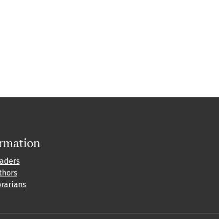
ormation
eaders
thors
brarians