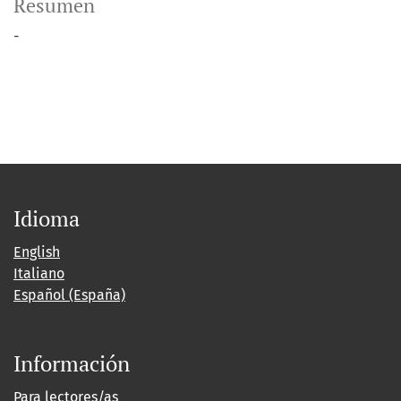
Resumen
-
Idioma
English
Italiano
Español (España)
Información
Para lectores/as