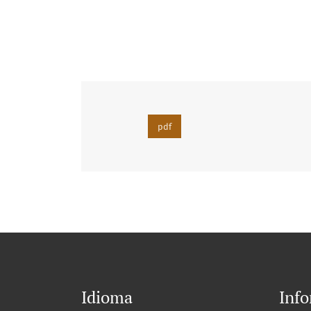
pdf
Idioma
Inf