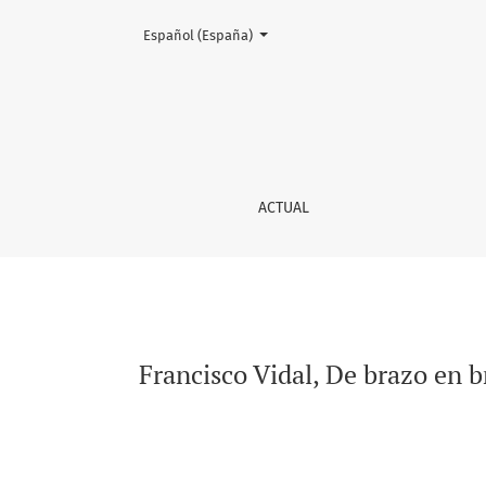
Cambiar el idioma. El actual es:
Español (España)
Francisco Vidal, De brazo en brazo. 25 abrazos
ACTUAL
Francisco Vidal, De brazo en b