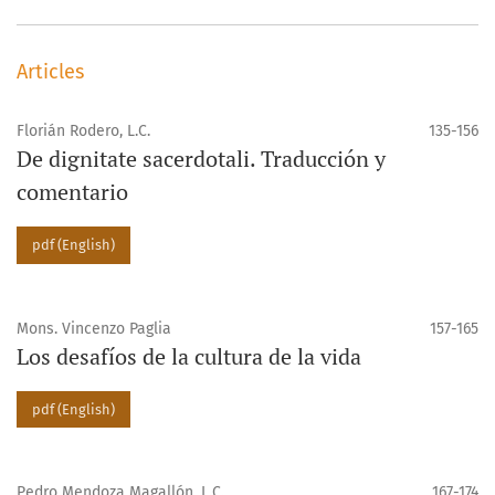
Articles
Florián Rodero, L.C.
135-156
De dignitate sacerdotali. Traducción y
comentario
pdf (English)
Mons. Vincenzo Paglia
157-165
Los desafíos de la cultura de la vida
pdf (English)
Pedro Mendoza Magallón, L.C.
167-174