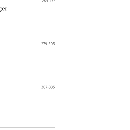
249-277
ger
279-305
307-335