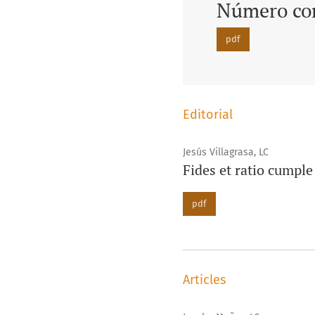
Número co
pdf
Editorial
Jesús Villagrasa, LC
Fides et ratio cumple
pdf
Articles