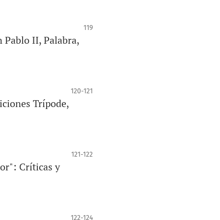
119
Pablo II, Palabra,
120-121
ciones Trípode,
121-122
": Críticas y
122-124